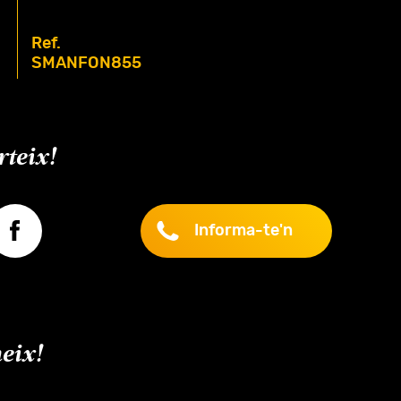
Ref.
SMANFON855
teix!
Informa-te'n
eix!