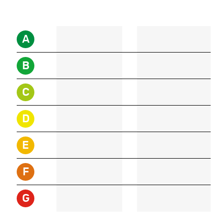
A
B
C
D
E
F
G