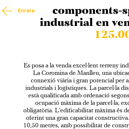
components-sp
Enrere
industrial en ve
125.0
Es posa a la venda excel·lent terreny indu
La Coromina de Manlleu, una ubicac
connexió viària i gran potencial per 
industrials i logístiques. La parcel·la d
està qualificada amb ordenació segons
ocupació màxima de la parcel·la, ex
obligatòria. L'edificabilitat màxima és d
oferint una gran capacitat constructiv
10,50 metres, amb possibilitat de constr