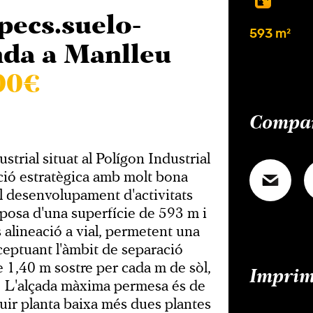
ecs.suelo-
593 m²
nda a Manlleu
00€
Compar
strial situat al Polígon Industrial
ió estratègica amb molt bona
al desenvolupament d'activitats
isposa d'una superfície de 593 m i
 alineació a vial, permetent una
ceptuant l'àmbit de separació
e 1,40 m sostre per cada m de sòl,
Imprim
a. L'alçada màxima permesa és de
uir planta baixa més dues plantes