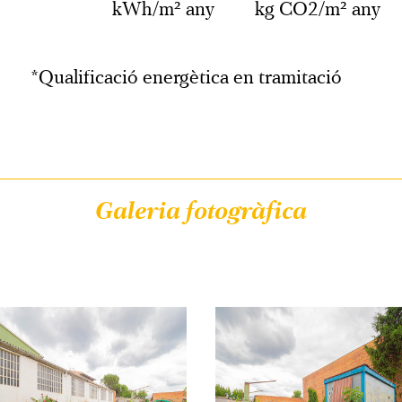
kWh/m² any
kg CO2/m² any
*Qualificació energètica en tramitació
Galeria fotogràfica