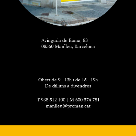
Avinguda de Roma, 83
08560 Manlleu, Barcelona
Obert de 9—13h i de 15—19h
De dilluns a divendres
T
938 512 100
| M
600 574 781
manlleu@proman.cat