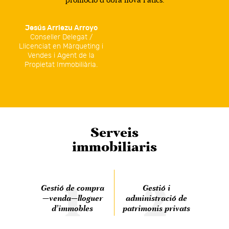
Jesús Arriezu Arroyo
Conseller Delegat /
Llicenciat en Màrqueting i
Vendes i Agent de la
Propietat Immobiliària.
Serveis
immobiliaris
1
2
Gestió de compra
Gestió i
—venda—lloguer
administració de
d’immobles
patrimonis privats