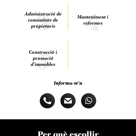
3
4
Administració de
Manteniment i
comunitats de
reformes
propietaris
5
Construcció i
promoció
d’immobles
Informa-te'n
Per què escollir