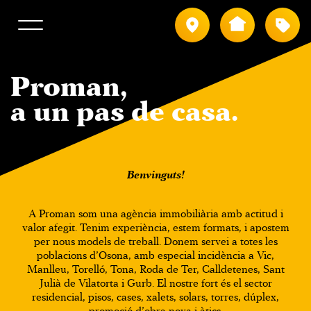
Població
Tipus
Proman,
a un pas de casa.
Benvinguts!
A Proman som una agència immobiliària amb actitud i
valor afegit. Tenim experiència, estem formats, i apostem
per nous models de treball. Donem servei a totes les
poblacions d’Osona, amb especial incidència a Vic,
Manlleu, Torelló, Tona, Roda de Ter, Calldetenes, Sant
Julià de Vilatorta i Gurb. El nostre fort és el sector
residencial, pisos, cases, xalets, solars, torres, dúplex,
promoció d’obra nova i àtics.