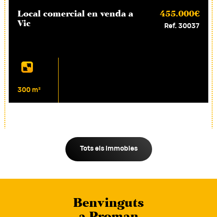
Local comercial en
venda
a
455.000€
Vic
Ref. 30037
300 m²
Tots els immobles
Benvinguts
a Proman