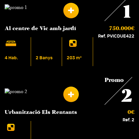
1
Al centre de Vic amb jardí
750.000€
Ref. PVICDUE422
4 Hab.
2 Banys
203 m²
Promo
2
Urbanització Els Rentants
0€
Ref. 2