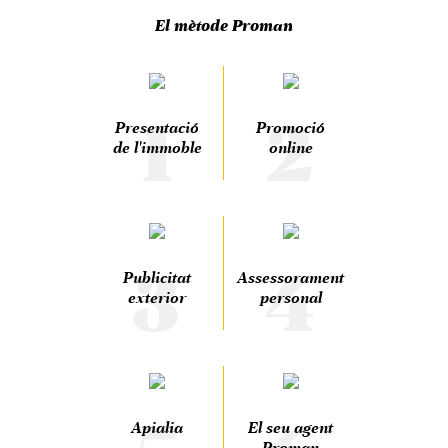
El mètode Proman
1
2
Presentació
Promoció
de l'immoble
online
3
4
Publicitat
Assessorament
exterior
personal
Apialia
El seu agent