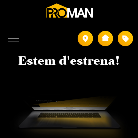
Població
Tipus
Estem
d'estrena!