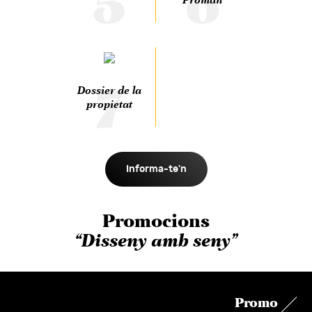
5
6
Proman
7
Dossier de la
propietat
Informa-te'n
Promocions
“Disseny amb seny”
Promo