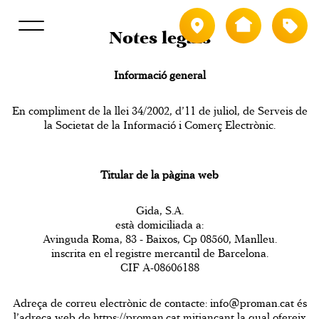
Població
Tipus
Notes legals
Informació general
En compliment de la llei 34/2002, d’11 de juliol, de Serveis de
la Societat de la Informació i Comerç Electrònic.
Titular de la pàgina web
Gida, S.A.
està domiciliada a:
Avinguda Roma, 83 - Baixos, Cp 08560, Manlleu.
inscrita en el registre mercantil de Barcelona.
CIF A-08606188
Adreça de correu electrònic de contacte:
info@proman.cat
és
l’adreça web de https://proman.cat mitjançant la qual ofereix