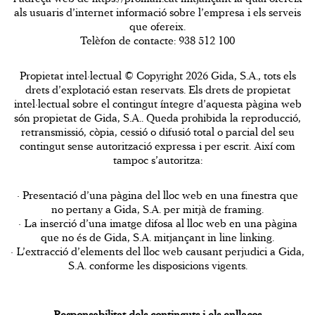
als usuaris d’internet informació sobre l’empresa i els serveis
que ofereix.
Telèfon de contacte: 938 512 100
Propietat intel·lectual © Copyright 2026 Gida, S.A., tots els
drets d’explotació estan reservats. Els drets de propietat
intel·lectual sobre el contingut íntegre d’aquesta pàgina web
són propietat de Gida, S.A.. Queda prohibida la reproducció,
retransmissió, còpia, cessió o difusió total o parcial del seu
contingut sense autorització expressa i per escrit. Així com
tampoc s’autoritza:
· Presentació d’una pàgina del lloc web en una finestra que
no pertany a Gida, S.A. per mitjà de framing.
· La inserció d’una imatge difosa al lloc web en una pàgina
que no és de Gida, S.A. mitjançant in line linking.
· L’extracció d’elements del lloc web causant perjudici a Gida,
S.A. conforme les disposicions vigents.
Responsabilitat dels continguts i els enllaços