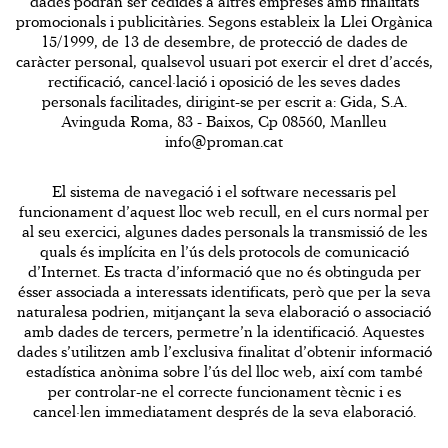
dades podran ser cedides a altres empreses amb finalitats
promocionals i publicitàries. Segons estableix la Llei Orgànica
15/1999, de 13 de desembre, de protecció de dades de
caràcter personal, qualsevol usuari pot exercir el dret d’accés,
rectificació, cancel·lació i oposició de les seves dades
personals facilitades, dirigint-se per escrit a: Gida, S.A.
Avinguda Roma, 83 - Baixos, Cp 08560, Manlleu
info@proman.cat
El sistema de navegació i el software necessaris pel
funcionament d’aquest lloc web recull, en el curs normal per
al seu exercici, algunes dades personals la transmissió de les
quals és implícita en l’ús dels protocols de comunicació
d’Internet. Es tracta d’informació que no és obtinguda per
ésser associada a interessats identificats, però que per la seva
naturalesa podrien, mitjançant la seva elaboració o associació
amb dades de tercers, permetre’n la identificació. Aquestes
dades s’utilitzen amb l’exclusiva finalitat d’obtenir informació
estadística anònima sobre l’ús del lloc web, així com també
per controlar-ne el correcte funcionament tècnic i es
cancel·len immediatament després de la seva elaboració.