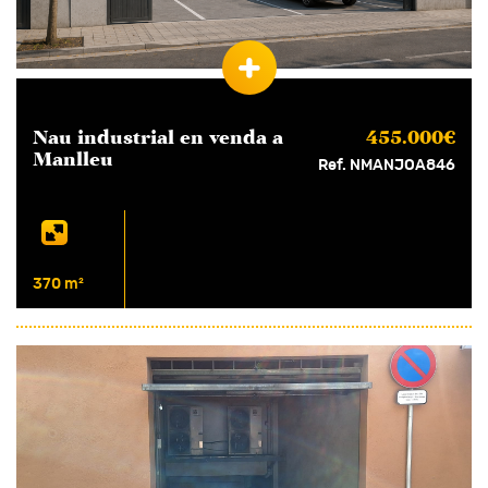
Nau industrial en
venda
a
455.000€
Manlleu
Ref. NMANJOA846
370 m²