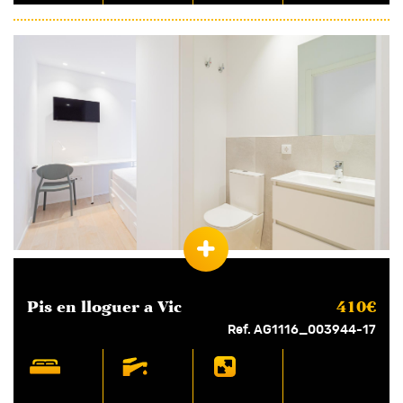
Pis en
lloguer
a Vic
410€
Ref. AG1116_003944-17