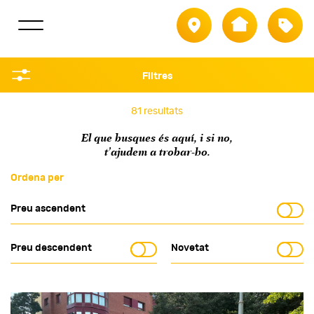
Població
Tipus
Filtres
Filtra per
81 resultats
El que busques és aquí, i si no,
Població
t’ajudem a trobar-ho.
Tipus
Ordena per
Règim
Preu ascendent
Referència
Preu descendent
Novetat
Preu
Superfície m²