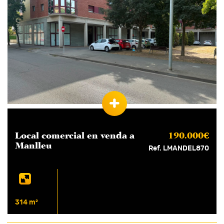
Habitacions
1+
2+
3+
4+
Banys
1+
2+
3+
4+
Característiques
Obra nova
Local comercial en
venda
a
190.000€
Manlleu
Ref. LMANDEL870
Pàrquing
Jardí
Terrassa
314 m²
Ascensor