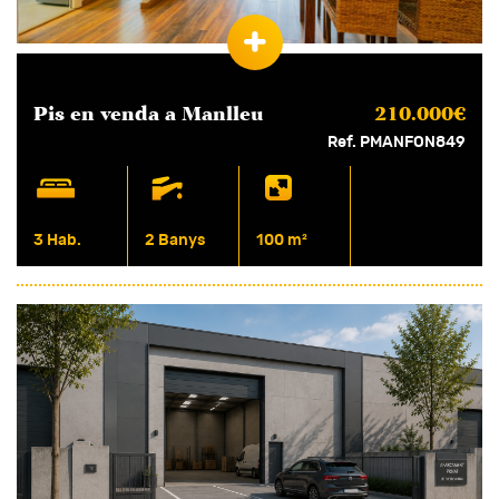
Pis en
venda
a Manlleu
210.000€
Ref. PMANFON849
3 Hab.
2 Banys
100 m²