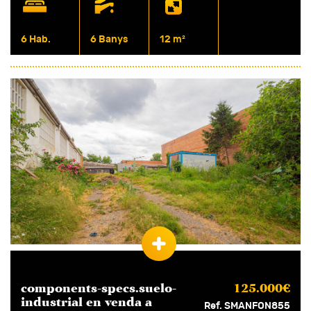
6 Hab.
6 Banys
12 m²
components-specs.suelo-
125.000€
industrial en
venda
a
Ref. SMANFON855