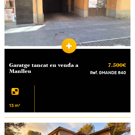
Garatge tancat en
venda
a
7.500€
Manlleu
Ref. GMANDE 840
13 m²