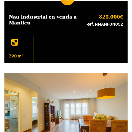
Nau industrial en
venda
a
325.000€
Manlleu
Ref. NMANFON852
390 m²