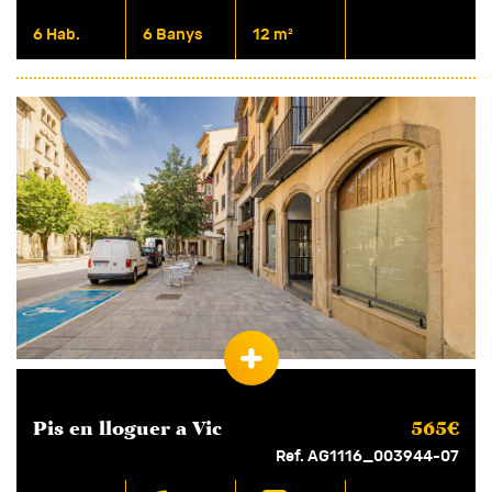
6 Hab.
6 Banys
12 m²
Pis en
lloguer
a Vic
565€
Ref. AG1116_003944-07