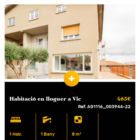
Moblat
3 vents
4 vents
Aplicar
Habitació en
lloguer
a Vic
465€
Ref. AG1116_003944-22
1 Hab.
1 Bany
8 m²