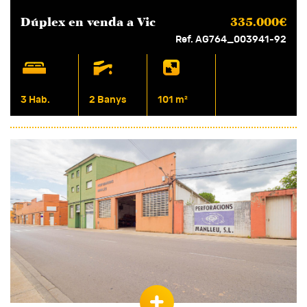
Dúplex en
venda
a Vic
335.000€
Ref. AG764_003941-92
3 Hab.
2 Banys
101 m²