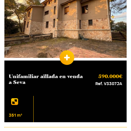
Unifamiliar aïllada en
venda
590.000€
a Seva
Ref. V3307JA
351 m²