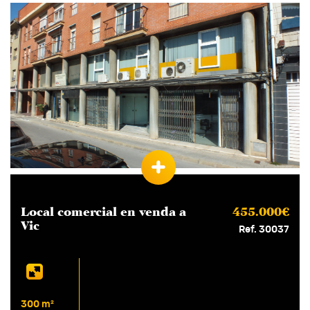
Local comercial en
venda
a
455.000€
Vic
Ref. 30037
300 m²