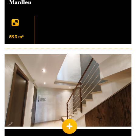
Manlleu
593 m²