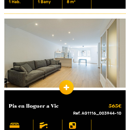
1 Hab.
1 Bany
8 m²
Pis en
lloguer
a Vic
565€
Ref. AG1116_003944-10