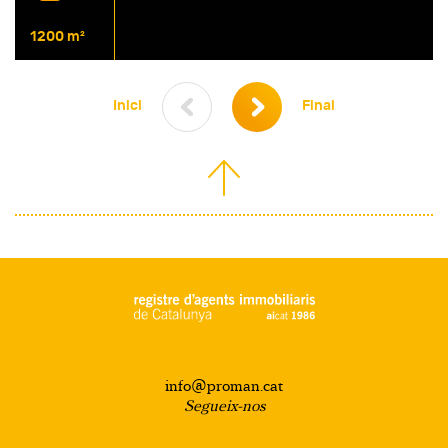
1200 m²
Inici
Final
info@proman.cat
Segueix-nos