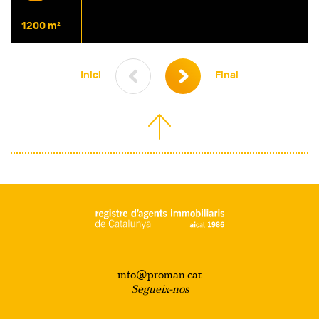
1200 m²
Inici
Final
info@proman.cat
Segueix-nos