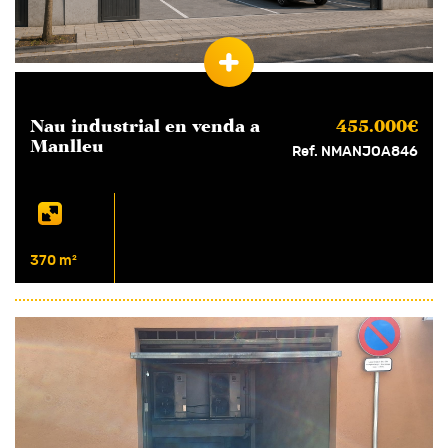
Nau industrial en
venda
a
455.000€
Manlleu
Ref. NMANJOA846
370 m²