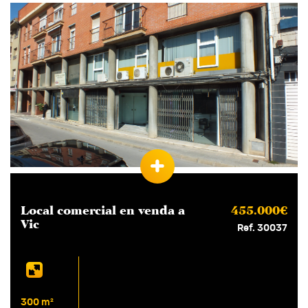
Local comercial en
venda
a
455.000€
Vic
Ref. 30037
300 m²