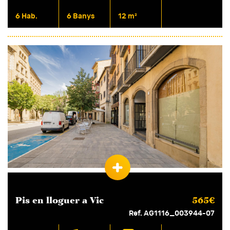
6 Hab.
6 Banys
12 m²
Pis en
lloguer
a Vic
565€
Ref. AG1116_003944-07