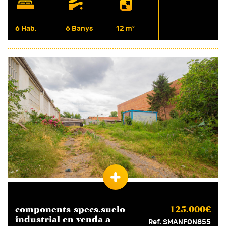
6 Hab.
6 Banys
12 m²
components-specs.suelo-
125.000€
industrial en
venda
a
Ref. SMANFON855