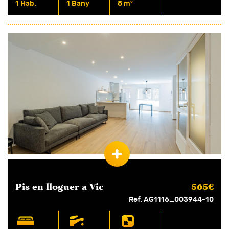
1 Hab.
1 Bany
8 m²
Pis en
lloguer
a Vic
565€
Ref. AG1116_003944-10