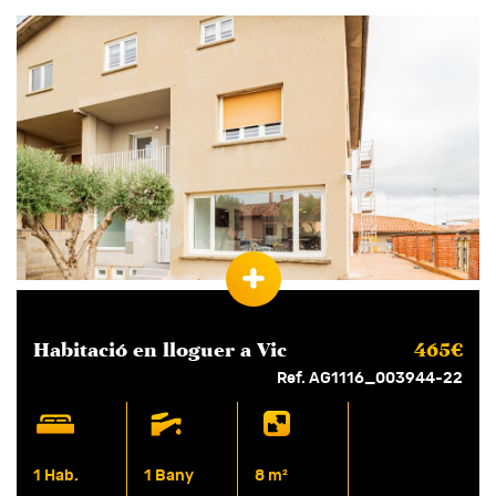
Moblat
3 vents
4 vents
Aplicar
Habitació en
lloguer
a Vic
465€
Ref. AG1116_003944-22
1 Hab.
1 Bany
8 m²