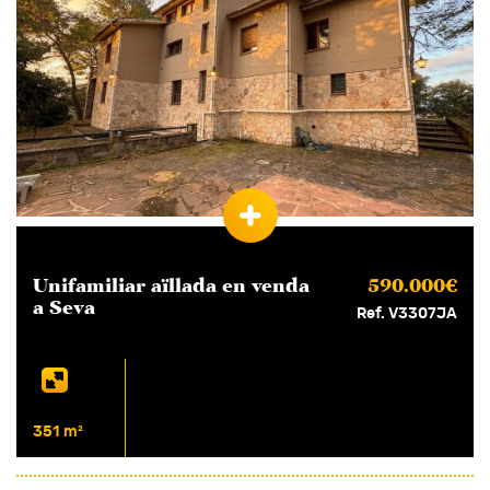
Unifamiliar aïllada en
venda
590.000€
a Seva
Ref. V3307JA
351 m²