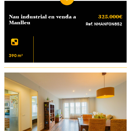
Nau industrial en
venda
a
325.000€
Manlleu
Ref. NMANFON852
390 m²