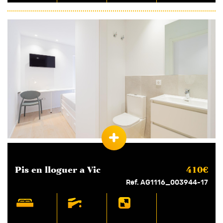
Pis en
lloguer
a Vic
410€
Ref. AG1116_003944-17