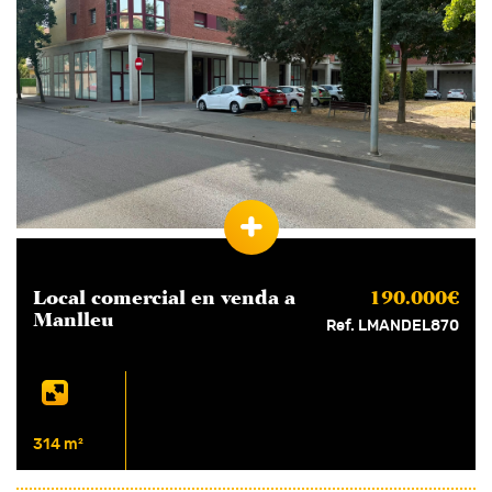
Habitacions
1+
2+
3+
4+
Banys
1+
2+
3+
4+
Característiques
Obra nova
Local comercial en
venda
a
190.000€
Manlleu
Ref. LMANDEL870
Pàrquing
Jardí
Terrassa
314 m²
Ascensor