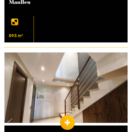
Manlleu
593 m²