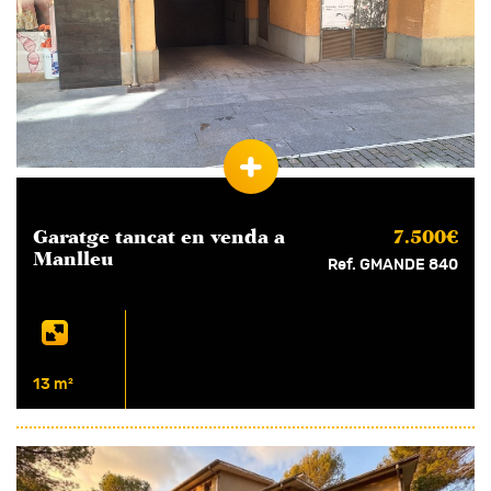
Garatge tancat en
venda
a
7.500€
Manlleu
Ref. GMANDE 840
13 m²