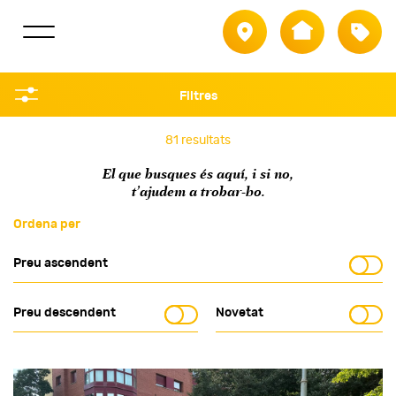
Població
Tipus
Filtres
Filtra per
81 resultats
El que busques és aquí, i si no,
Població
t’ajudem a trobar-ho.
Tipus
Ordena per
Règim
Preu ascendent
Referència
Preu descendent
Novetat
Preu
Superfície m²