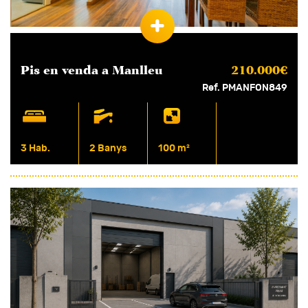
Pis en
venda
a Manlleu
210.000€
Ref. PMANFON849
3 Hab.
2 Banys
100 m²