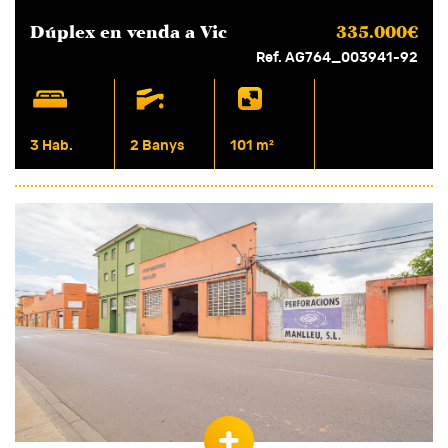
Dúplex en
venda
a Vic
335.000€
Ref. AG764_003941-92
3 Hab.
2 Banys
101 m²