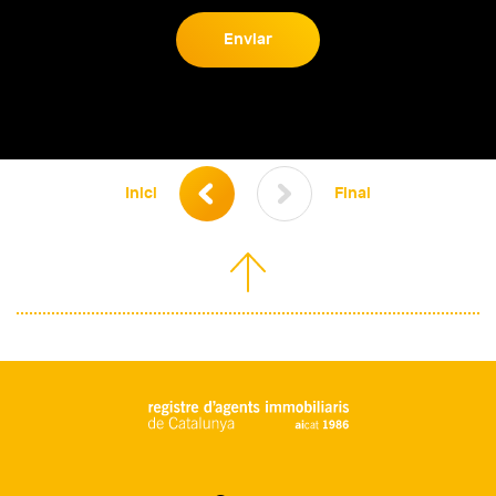
Enviar
Habitacions
1+
2+
3+
4+
Banys
1+
2+
3+
4+
Inici
Final
Característiques
Obra nova
Pàrquing
Jardí
Terrassa
Ascensor