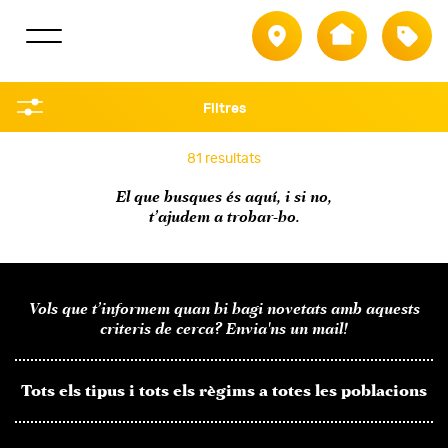
Població
Tipus
Filtres
Filtra per
81 resultats
El que busques és aquí, i si no,
Població
t’ajudem a trobar-ho.
Tipus
Règim
Vols que t’informem quan hi hagi novetats amb aquests
criteris de cerca? Envia'ns un mail!
Referència
Tots els tipus
i tots els règims
a totes les poblacions
Preu
Superfície m²